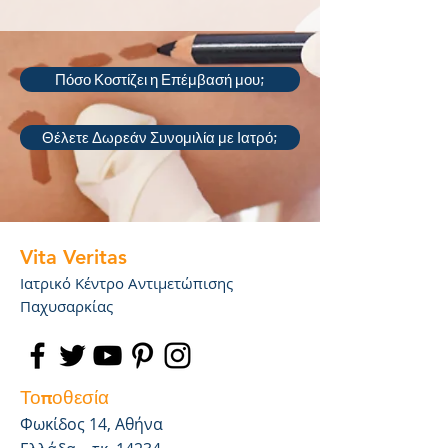
Πόσο Κοστίζει η Επέμβασή μου;
Θέλετε Δωρεάν Συνομιλία με Ιατρό;
Vita Veritas
Ιατρικό Κέντρο Αντιμετώπισης
Παχυσαρκίας
Τοποθεσία
Φωκίδος 14, Αθήνα